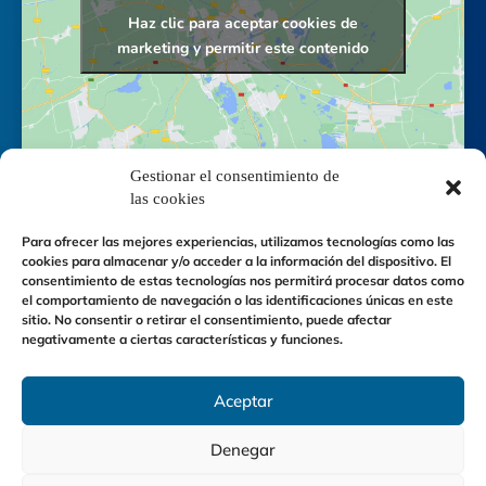
Haz clic para aceptar cookies de
marketing y permitir este contenido
Gestionar el consentimiento de
las cookies
Para ofrecer las mejores experiencias, utilizamos tecnologías como las
cookies para almacenar y/o acceder a la información del dispositivo. El
consentimiento de estas tecnologías nos permitirá procesar datos como
el comportamiento de navegación o las identificaciones únicas en este
sitio. No consentir o retirar el consentimiento, puede afectar
negativamente a ciertas características y funciones.
Política de cookies
-
Aviso legal
-
Política de privacidad
-
Accesibilidad
Aceptar
Denegar
©
INFRAESTRUCTURAS DE RIEGO Y CONDUCCIONES, S.A.
|