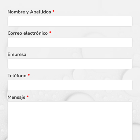
Nombre y Apellidos
*
Lista
de
Correo electrónico
*
errores
Empresa
Teléfono
*
Mensaje
*