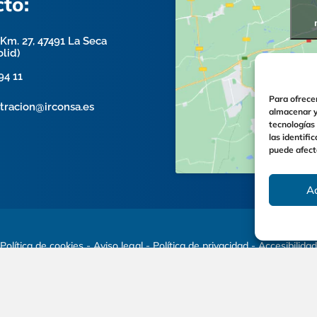
to:
Km. 27, 47491 La Seca
olid)
94 11
Para ofrece
tracion@irconsa.es
almacenar y/
tecnologías
las identifi
puede afect
A
Política de cookies
-
Aviso legal
-
Política de privacidad
-
Accesibilidad
STRUCTURAS DE RIEGO Y CONDUCCIONES, S.A.
| Diseño web:
Máxima Co