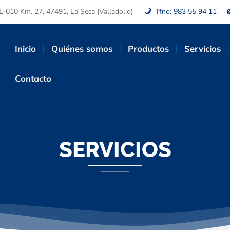
L-610 Km. 27, 47491, La Seca (Valladolid)
Tfno: 983 55 94 11
Inicio
Quiénes somos
Productos
Servicios
Contacto
SERVICIOS