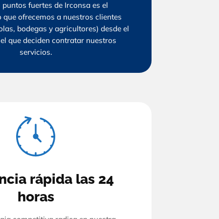
 puntos fuertes de Irconsa es el
 que ofrecemos a nuestros clientes
las, bodegas y agricultores) desde el
l que deciden contratar nuestros
servicios.
ncia rápida las 24
horas