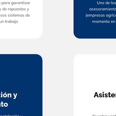
 para garantizar
Uno de los
s de repuestos y
asesoramiento
rsos sistemas de
(empresas agríco
un trabajo
momento en e
ión y
Asiste
to