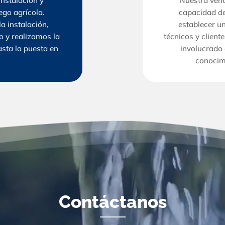
nstalación y
Nuestra vent
ego agrícola.
capacidad de 
a instalación,
establecer u
 y realizamos la
técnicos y client
asta la puesta en
involucrado 
conocimi
Contáctanos