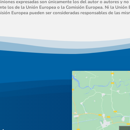
piniones expresadas son únicamente los del autor o autores y no 
te los de la Unión Europea o la Comisión Europea. Ni la Unión 
isión Europea pueden ser consideradas responsables de las mis