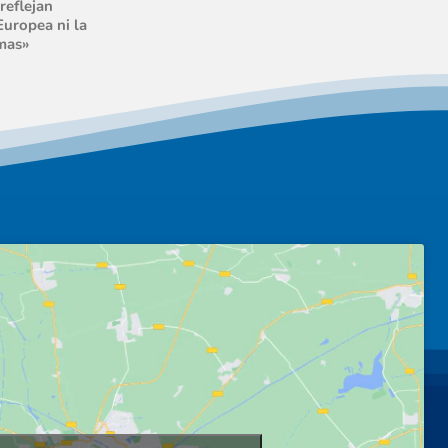
reflejan
Europea ni la
mas»