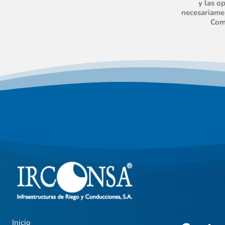
y las o
necesariamen
Com
Inicio