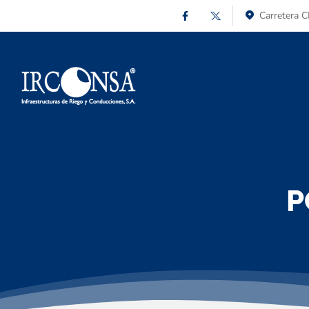
Carretera C
P