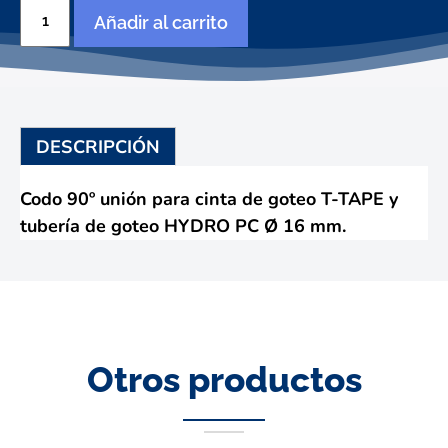
Codo
Añadir al carrito
cinta
x
goteo
Ø
16
mm.
DESCRIPCIÓN
cantidad
Codo 90º unión para cinta de goteo T-TAPE y
tubería de goteo HYDRO PC Ø 16 mm.
Otros productos