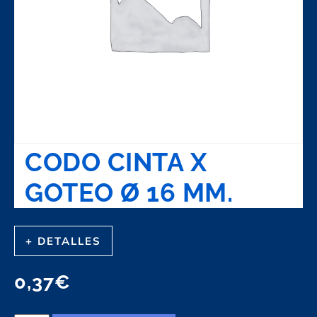
CODO CINTA X
GOTEO Ø 16 MM.
+ DETALLES
0,37
€