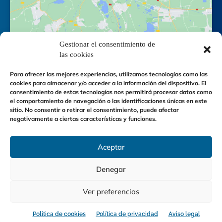
Gestionar el consentimiento de
las cookies
Para ofrecer las mejores experiencias, utilizamos tecnologías como las
cookies para almacenar y/o acceder a la información del dispositivo. El
consentimiento de estas tecnologías nos permitirá procesar datos como
el comportamiento de navegación o las identificaciones únicas en este
sitio. No consentir o retirar el consentimiento, puede afectar
negativamente a ciertas características y funciones.
Política de cookies
-
Aviso legal
-
Política de privacidad
-
Accesibilidad
Aceptar
Denegar
©
INFRAESTRUCTURAS DE RIEGO Y CONDUCCIONES, S.A.
|
Diseño web:
Máxima Comunicación
Ver preferencias
Política de cookies
Política de privacidad
Aviso legal