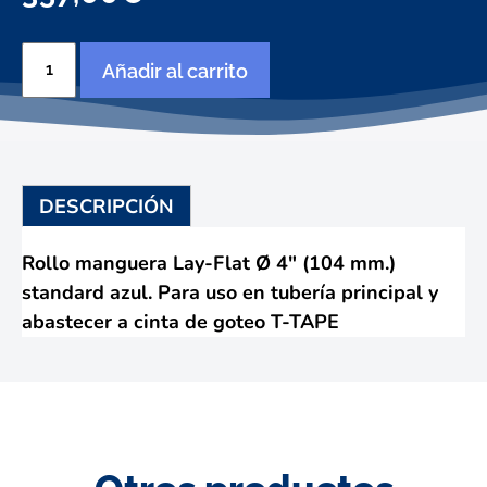
H5100
Añadir al carrito
Lay-
Flat
standard
azul
Ø
4"
DESCRIPCIÓN
(104
mm.)
cantidad
Rollo manguera Lay-Flat Ø 4" (104 mm.)
standard azul. Para uso en tubería principal y
abastecer a cinta de goteo T-TAPE