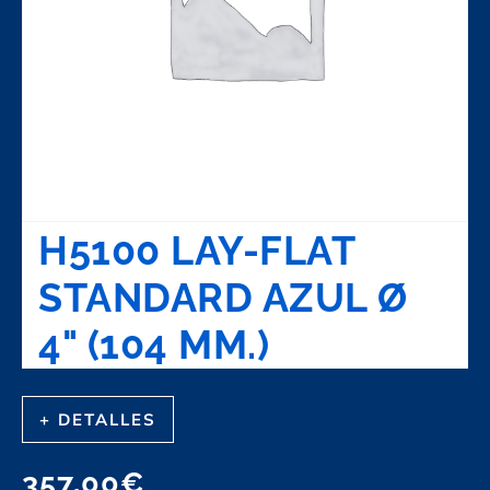
H5100 LAY-FLAT
STANDARD AZUL Ø
4" (104 MM.)
+ DETALLES
357,00
€