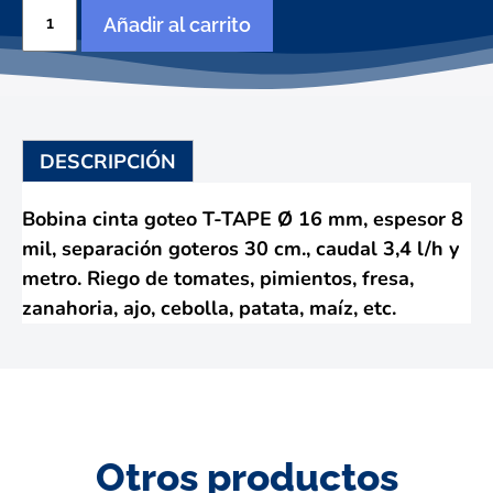
T-
Añadir al carrito
TAPE
16
mm.
508-
30-
340
DESCRIPCIÓN
cantidad
Bobina cinta goteo T-TAPE Ø 16 mm, espesor 8
mil, separación goteros 30 cm., caudal 3,4 l/h y
metro. Riego de tomates, pimientos, fresa,
zanahoria, ajo, cebolla, patata, maíz, etc.
Otros productos