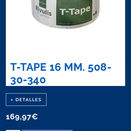
T-TAPE 16 MM. 508-
30-340
+ DETALLES
169,97
€