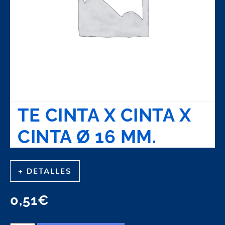
TE CINTA X CINTA X
CINTA Ø 16 MM.
+ DETALLES
0,51
€