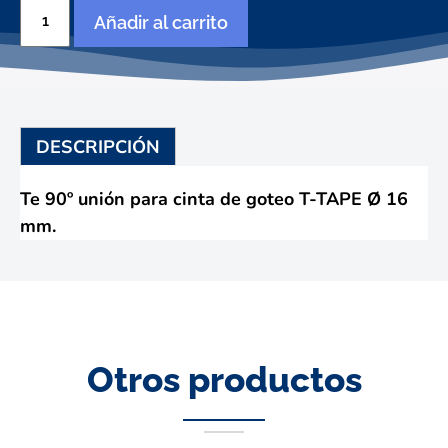
TE
Añadir al carrito
cinta
x
cinta
x
cinta
Ø
DESCRIPCIÓN
16
mm.
cantidad
Te 90º unión para cinta de goteo T-TAPE Ø 16
mm.
Otros productos